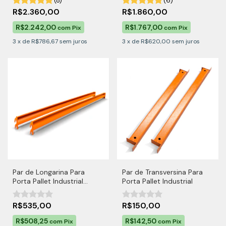
(8)
(6)
R$2.360,00
R$1.860,00
R$2.242,00
R$1.767,00
com
Pix
com
Pix
3
x
de
R$786,67
sem juros
3
x
de
R$620,00
sem juros
Par de Longarina Para
Par de Transversina Para
Porta Pallet Industrial
Porta Pallet Industrial
2000kg por Nível
R$535,00
R$150,00
R$508,25
R$142,50
com
Pix
com
Pix