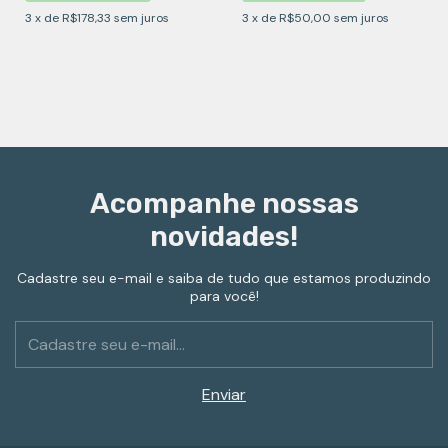
3
x
de
R$178,33
sem juros
3
x
de
R$50,00
sem juros
Acompanhe nossas
novidades!
Cadastre seu e-mail e saiba de tudo que estamos produzindo
para você!