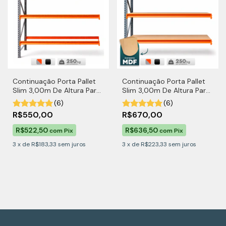
Continuação Porta Pallet
Continuação Porta Pallet
Slim 3,00m De Altura Para
Slim 3,00m De Altura Para
250kg por Nível
250kg por Nível Com MDF
(6)
(6)
R$550,00
R$670,00
R$522,50
R$636,50
com
Pix
com
Pix
3
x
de
R$183,33
sem juros
3
x
de
R$223,33
sem juros