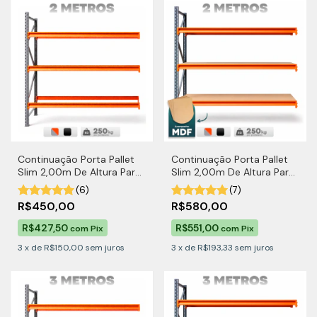
Continuação Porta Pallet
Continuação Porta Pallet
Slim 2,00m De Altura Para
Slim 2,00m De Altura Para
250kg por Nível
250kg por Nível Com MDF
(6)
(7)
R$450,00
R$580,00
R$427,50
R$551,00
com
Pix
com
Pix
3
x
de
R$150,00
sem juros
3
x
de
R$193,33
sem juros