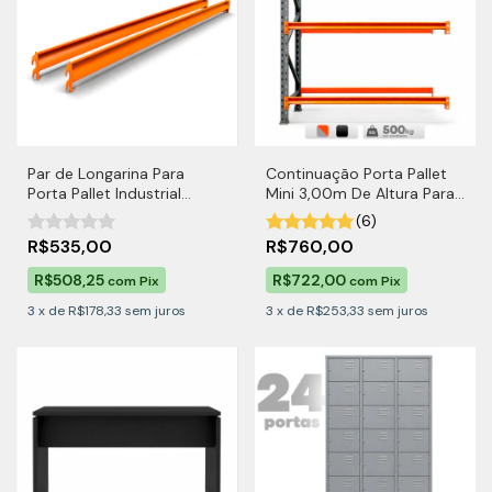
Par de Longarina Para
Continuação Porta Pallet
Porta Pallet Industrial
Mini 3,00m De Altura Para
2000kg por Nível
500kg por Nível
(6)
R$535,00
R$760,00
R$508,25
R$722,00
com
Pix
com
Pix
3
x
de
R$178,33
sem juros
3
x
de
R$253,33
sem juros