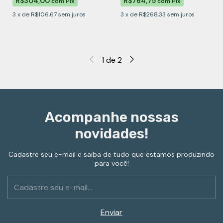
R$304,00
R$764,75
com
Pix
com
Pix
3
x
de
R$106,67
sem juros
3
x
de
R$268,33
sem juros
1
de
2
Acompanhe nossas
novidades!
Cadastre seu e-mail e saiba de tudo que estamos produzindo
para você!