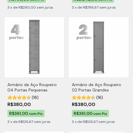
3
x
de
R$280,00
sem juros
3
x
de
R$786,67
sem juros
Armário de Aço Roupeiro
Armário de Aço Roupeiro
04 Portas Pequenas
02 Portas Grandes
(16)
(16)
R$380,00
R$380,00
R$361,00
R$361,00
com
Pix
com
Pix
3
x
de
R$126,67
sem juros
3
x
de
R$126,67
sem juros