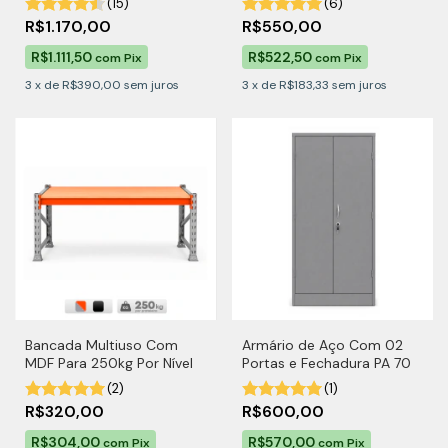
(15)
(6)
R$1.170,00
R$550,00
R$1.111,50
R$522,50
com
Pix
com
Pix
3
x
de
R$390,00
sem juros
3
x
de
R$183,33
sem juros
Bancada Multiuso Com
Armário de Aço Com 02
MDF Para 250kg Por Nível
Portas e Fechadura PA 70
(2)
(1)
R$320,00
R$600,00
R$304,00
R$570,00
com
Pix
com
Pix