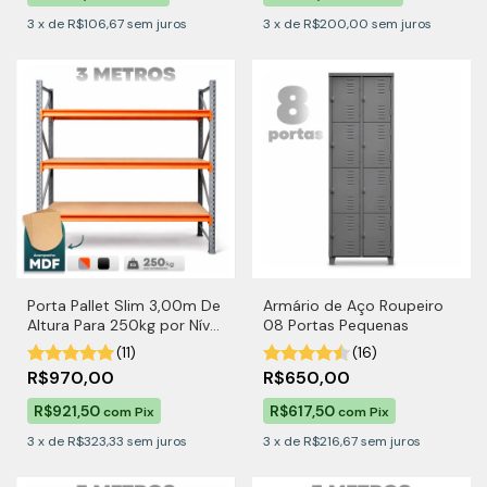
3
x
de
R$106,67
sem juros
3
x
de
R$200,00
sem juros
Porta Pallet Slim 3,00m De
Armário de Aço Roupeiro
Altura Para 250kg por Nível
08 Portas Pequenas
Com MDF
(11)
(16)
R$970,00
R$650,00
R$921,50
R$617,50
com
Pix
com
Pix
3
x
de
R$323,33
sem juros
3
x
de
R$216,67
sem juros