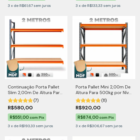
3
x
de
R$61,67
sem juros
3
x
de
R$133,33
sem juros
Continuação Porta Pallet
Porta Pallet Mini 2,00m De
Slim 2,00m De Altura Para
Altura Para 500kg por Nível
250kg por Nível Com MDF
Com MDF
(7)
(11)
R$580,00
R$920,00
R$551,00
R$874,00
com
Pix
com
Pix
3
x
de
R$193,33
sem juros
3
x
de
R$306,67
sem juros