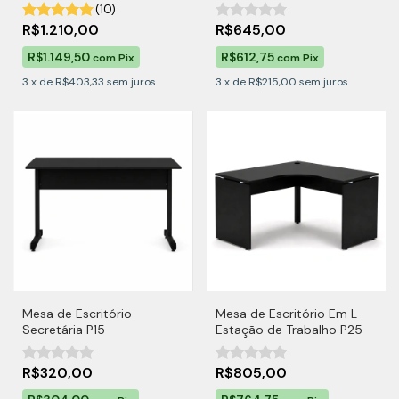
(10)
R$1.210,00
R$645,00
R$1.149,50
R$612,75
com
Pix
com
Pix
3
x
de
R$403,33
sem juros
3
x
de
R$215,00
sem juros
Mesa de Escritório
Mesa de Escritório Em L
Secretária P15
Estação de Trabalho P25
R$320,00
R$805,00