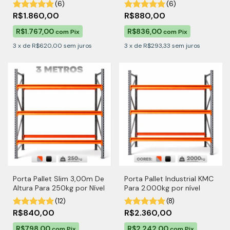
(6)
(6)
R$1.860,00
R$880,00
R$1.767,00
R$836,00
com
Pix
com
Pix
3
x
de
R$620,00
sem juros
3
x
de
R$293,33
sem juros
Porta Pallet Slim 3,00m De
Porta Pallet Industrial KMC
Altura Para 250kg por Nível
Para 2.000kg por nível
(12)
(8)
R$840,00
R$2.360,00
R$798,00
R$2.242,00
com
Pix
com
Pix