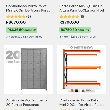
Continuação Porta Pallet
Porta Pallet Mini 2,00m De
Mini 2,00m De Altura Para
Altura Para 500kg por Nível
500kg por Nível Com MDF
(6)
(11)
R$670,00
R$790,00
R$636,50
R$750,50
com
Pix
com
Pix
3
x
de
R$223,33
sem juros
3
x
de
R$263,33
sem juros
Armário de Aço Roupeiro
Continuação Porta Pallet
20 Portas Pequenas
Mini 2,00m De Altura Para
500kg por Nível