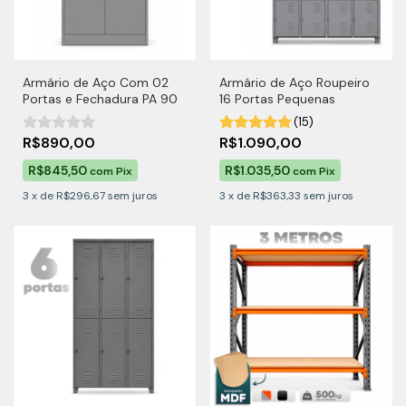
Armário de Aço Com 02
Armário de Aço Roupeiro
Portas e Fechadura PA 90
16 Portas Pequenas
(15)
R$890,00
R$1.090,00
R$845,50
R$1.035,50
com
Pix
com
Pix
3
x
de
R$296,67
sem juros
3
x
de
R$363,33
sem juros