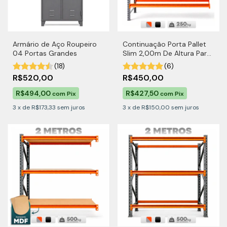
Armário de Aço Roupeiro
Continuação Porta Pallet
04 Portas Grandes
Slim 2,00m De Altura Para
250kg por Nível
(18)
(6)
R$520,00
R$450,00
R$494,00
R$427,50
com
Pix
com
Pix
3
x
de
R$173,33
sem juros
3
x
de
R$150,00
sem juros