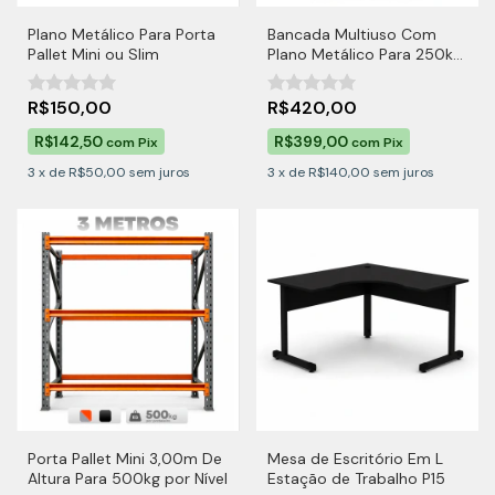
Plano Metálico Para Porta
Bancada Multiuso Com
Pallet Mini ou Slim
Plano Metálico Para 250kg
Por Nível
R$150,00
R$420,00
R$142,50
R$399,00
com
Pix
com
Pix
3
x
de
R$50,00
sem juros
3
x
de
R$140,00
sem juros
Porta Pallet Mini 3,00m De
Mesa de Escritório Em L
Altura Para 500kg por Nível
Estação de Trabalho P15