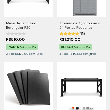
Mesa de Escritório
Armário de Aço Roupeiro
Retangular P25
24 Portas Pequenas
(15)
R$510,00
R$1.210,00
R$484,50
R$1.149,50
com
Pix
com
Pix
3
x
de
R$170,00
sem juros
3
x
de
R$403,33
sem juros