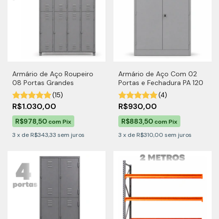
Armário de Aço Roupeiro
Armário de Aço Com 02
08 Portas Grandes
Portas e Fechadura PA 120
(15)
(4)
R$1.030,00
R$930,00
R$978,50
R$883,50
com
Pix
com
Pix
3
x
de
R$343,33
sem juros
3
x
de
R$310,00
sem juros