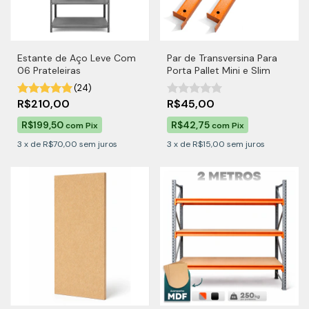
Estante de Aço Leve Com
Par de Transversina Para
06 Prateleiras
Porta Pallet Mini e Slim
(24)
R$210,00
R$45,00
R$199,50
R$42,75
com
Pix
com
Pix
3
x
de
R$70,00
sem juros
3
x
de
R$15,00
sem juros