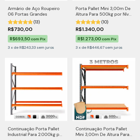
Armário de Aço Roupeiro
Porta Pallet Mini 3,00m De
06 Portas Grandes
Altura Para 500kg por Nível
Com MDF
(13)
(10)
R$730,00
R$1.340,00
R$693,50
R$1.273,00
com
Pix
com
Pix
3
x
de
R$243,33
sem juros
3
x
de
R$446,67
sem juros
Continuação Porta Pallet
Continuação Porta Pallet
Industrial Para 2.000kg por
Mini 3,00m De Altura Para
Nível
500kg por Nível Com MDF