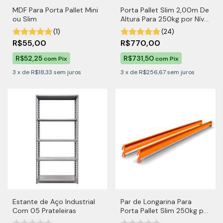
MDF Para Porta Pallet Mini
Porta Pallet Slim 2,00m De
ou Slim
Altura Para 250kg por Nível
Com MDF
(1)
(24)
R$55,00
R$770,00
R$52,25
R$731,50
com
Pix
com
Pix
3
x
de
R$18,33
sem juros
3
x
de
R$256,67
sem juros
Estante de Aço Industrial
Par de Longarina Para
Com 05 Prateleiras
Porta Pallet Slim 250kg por
Nível