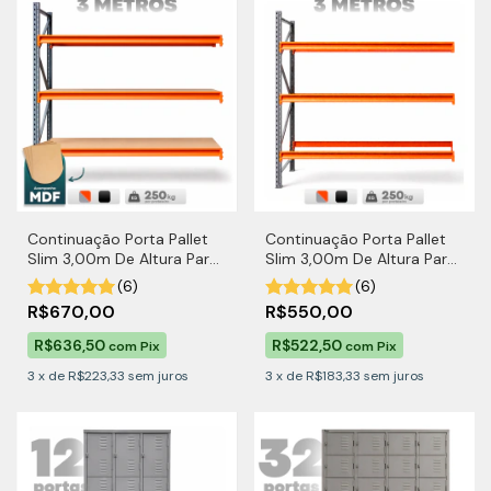
Continuação Porta Pallet
Continuação Porta Pallet
Slim 3,00m De Altura Para
Slim 3,00m De Altura Para
250kg por Nível Com MDF
250kg por Nível
(6)
(6)
R$670,00
R$550,00
R$636,50
R$522,50
com
Pix
com
Pix
3
x
de
R$223,33
sem juros
3
x
de
R$183,33
sem juros