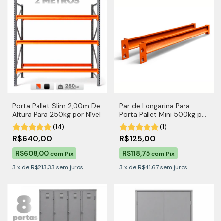
Porta Pallet Slim 2,00m De
Par de Longarina Para
Altura Para 250kg por Nível
Porta Pallet Mini 500kg por
Nível
(14)
(1)
R$640,00
R$125,00
R$608,00
R$118,75
com
Pix
com
Pix
3
x
de
R$213,33
sem juros
3
x
de
R$41,67
sem juros