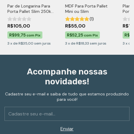
Par de Longarina Para
MDF Para Porta Pallet
Plano
Porta Pallet Slim 250kg
Mini ou Slim
Porta 
por Nível
Slim
(1)
R$105,00
R$55,00
R$1
R$99,75
R$52,25
R$1
com
Pix
com
Pix
3
x
de
R$35,00
sem juros
3
x
de
R$18,33
sem juros
3
x
de
Acompanhe nossas
novidades!
Cadastre seu e-mail e saiba de tudo que estamos produzindo
para você!