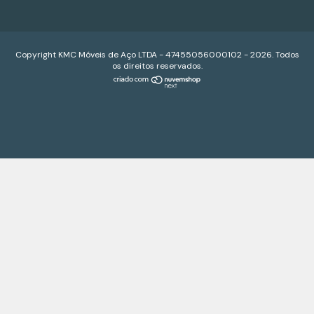
Copyright KMC Móveis de Aço LTDA - 47455056000102 - 2026. Todos
os direitos reservados.