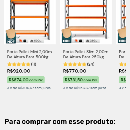
Porta Pallet Mini 2,00m
Porta Pallet Slim 2,00m
Porta
De Altura Para 500kg
De Altura Para 250kg
De Al
por Nível Com MDF
por Nível Com MDF
por N
(11)
(24)
R$920,00
R$770,00
R$9
R$874,00
R$731,50
R$92
com
Pix
com
Pix
3
x
de
R$306,67
sem juros
3
x
de
R$256,67
sem juros
3
x
de
Para comprar com esse produto: