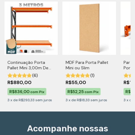
Continuação Porta
MDF Para Porta Pallet
Par d
Pallet Mini 3,00m De
Mini ou Slim
Porta
Altura Para 500kg por
por Ní
(6)
(1)
Nível Com MDF
R$880,00
R$55,00
R$1
R$836,00
R$52,25
R$11
com
Pix
com
Pix
3
x
de
R$293,33
sem juros
3
x
de
R$18,33
sem juros
3
x
de
Acompanhe nossas