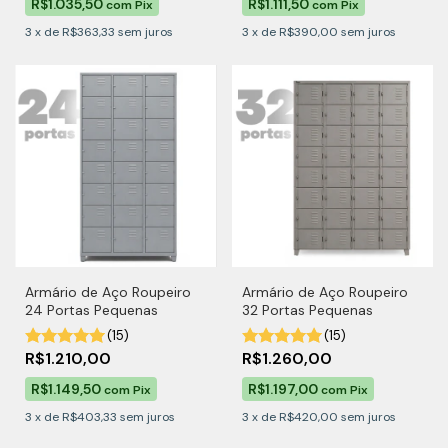
R$1.035,50
R$1.111,50
com
Pix
com
Pix
3
x
de
R$363,33
sem juros
3
x
de
R$390,00
sem juros
Armário de Aço Roupeiro
Armário de Aço Roupeiro
24 Portas Pequenas
32 Portas Pequenas
(15)
(15)
R$1.210,00
R$1.260,00
R$1.149,50
R$1.197,00
com
Pix
com
Pix
3
x
de
R$403,33
sem juros
3
x
de
R$420,00
sem juros