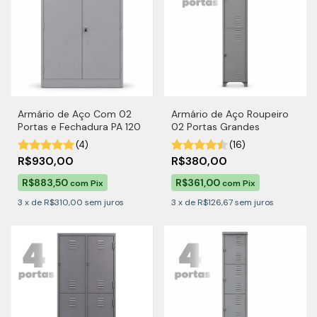
Armário de Aço Com 02
Armário de Aço Roupeiro
Portas e Fechadura PA 120
02 Portas Grandes
(4)
(16)
R$930,00
R$380,00
R$883,50
R$361,00
com
Pix
com
Pix
3
x
de
R$310,00
sem juros
3
x
de
R$126,67
sem juros