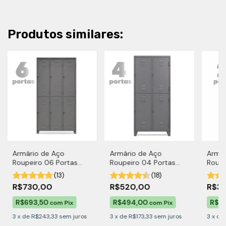
Produtos similares:
Armário de Aço
Armário de Aço
Armár
Roupeiro 06 Portas
Roupeiro 04 Portas
Roupe
Grandes
Grandes
Gran
(13)
(18)
R$730,00
R$520,00
R$3
R$693,50
R$494,00
R$3
com
Pix
com
Pix
3
x
de
R$243,33
sem juros
3
x
de
R$173,33
sem juros
3
x
de