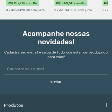
R$1.197,00
R$1.149,50
R$1.
com
Pix
com
Pix
3
x
de
R$420,00
sem juros
3
x
de
R$403,33
sem juros
3
x
de
Acompanhe nossas
novidades!
Cadastre seu e-mail e saiba de tudo que estamos produzindo
para você!
Produtos