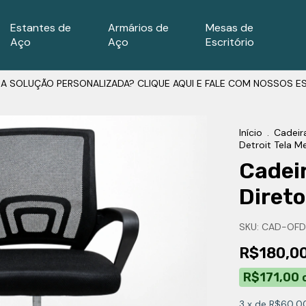
Estantes de
Armários de
Mesas de
Aço
Aço
Escritório
A SOLUÇÃO PERSONALIZADA? CLIQUE AQUI E FALE COM NOSSOS ES
Início
.
Cadeira
Detroit Tela M
Cadeir
Direto
SKU:
CAD-OFD
R$180,0
R$171,00
3
x de
R$60,0