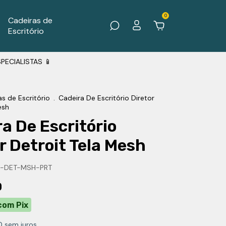
0
Cadeiras de
Escritório
PECIALISTAS 📱
s de Escritório
.
Cadeira De Escritório Diretor
esh
a De Escritório
r Detroit Tela Mesh
-DET-MSH-PRT
0
com
Pix
0
sem juros