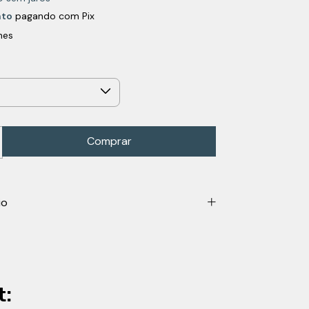
nto
pagando com Pix
hes
io
t: